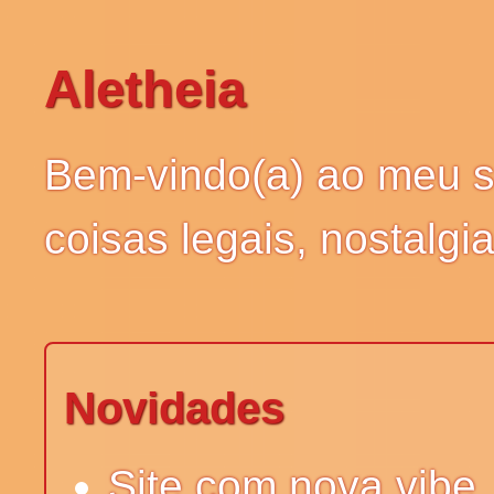
Aletheia
Bem-vindo(a) ao meu si
coisas legais, nostalg
Novidades
Site com nova vibe